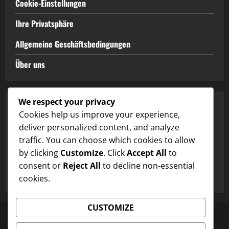
Cookie-Einstellungen
Ihre Privatsphäre
Allgemeine Geschäftsbedingungen
Über uns
We respect your privacy
KATEGORIEN
Cookies help us improve your experience,
deliver personalized content, and analyze
Codes einlösen in EA SPORTS FC Mobile
traffic. You can choose which cookies to allow
by clicking
Customize
. Click
Accept All
to
Event-Token-Shop-Preise in EA SPORTS FC Mobile
consent or
Reject All
to decline non-essential
Star Pass Boni in EA SPORTS FC Mobile
cookies.
CUSTOMIZE
Kontaktieren Sie uns
Cookie-Einstellungen
Ihre Privatsphäre