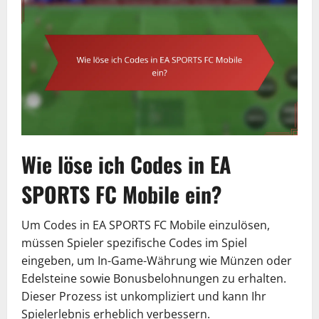
Wie löse ich Codes in EA
SPORTS FC Mobile ein?
Um Codes in EA SPORTS FC Mobile einzulösen,
müssen Spieler spezifische Codes im Spiel
eingeben, um In-Game-Währung wie Münzen oder
Edelsteine sowie Bonusbelohnungen zu erhalten.
Dieser Prozess ist unkompliziert und kann Ihr
Spielerlebnis erheblich verbessern.