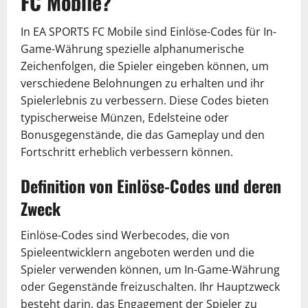
FC Mobile?
In EA SPORTS FC Mobile sind Einlöse-Codes für In-
Game-Währung spezielle alphanumerische
Zeichenfolgen, die Spieler eingeben können, um
verschiedene Belohnungen zu erhalten und ihr
Spielerlebnis zu verbessern. Diese Codes bieten
typischerweise Münzen, Edelsteine oder
Bonusgegenstände, die das Gameplay und den
Fortschritt erheblich verbessern können.
Definition von Einlöse-Codes und deren
Zweck
Einlöse-Codes sind Werbecodes, die von
Spieleentwicklern angeboten werden und die
Spieler verwenden können, um In-Game-Währung
oder Gegenstände freizuschalten. Ihr Hauptzweck
besteht darin, das Engagement der Spieler zu