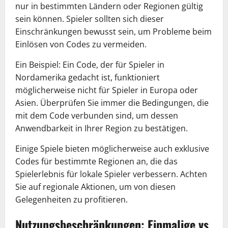
nur in bestimmten Ländern oder Regionen gültig
sein können. Spieler sollten sich dieser
Einschränkungen bewusst sein, um Probleme beim
Einlösen von Codes zu vermeiden.
Ein Beispiel: Ein Code, der für Spieler in
Nordamerika gedacht ist, funktioniert
möglicherweise nicht für Spieler in Europa oder
Asien. Überprüfen Sie immer die Bedingungen, die
mit dem Code verbunden sind, um dessen
Anwendbarkeit in Ihrer Region zu bestätigen.
Einige Spiele bieten möglicherweise auch exklusive
Codes für bestimmte Regionen an, die das
Spielerlebnis für lokale Spieler verbessern. Achten
Sie auf regionale Aktionen, um von diesen
Gelegenheiten zu profitieren.
Nutzungsbeschränkungen: Einmalige vs.