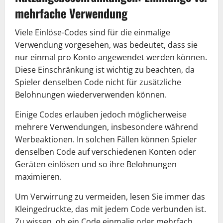
mehrfache Verwendung
Viele Einlöse-Codes sind für die einmalige
Verwendung vorgesehen, was bedeutet, dass sie
nur einmal pro Konto angewendet werden können.
Diese Einschränkung ist wichtig zu beachten, da
Spieler denselben Code nicht für zusätzliche
Belohnungen wiederverwenden können.
Einige Codes erlauben jedoch möglicherweise
mehrere Verwendungen, insbesondere während
Werbeaktionen. In solchen Fällen können Spieler
denselben Code auf verschiedenen Konten oder
Geräten einlösen und so ihre Belohnungen
maximieren.
Um Verwirrung zu vermeiden, lesen Sie immer das
Kleingedruckte, das mit jedem Code verbunden ist.
Zu wissen, ob ein Code einmalig oder mehrfach