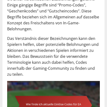
Einige gängige Begriffe sind “Promo-Codes”,
“Geschenkcodes” und “Gutscheincodes”. Diese
Begriffe beziehen sich im Allgemeinen auf dasselbe
Konzept des Freischaltens von In-Game-
Belohnungen.
Das Verständnis dieser Bezeichnungen kann den
Spielern helfen, über potenzielle Belohnungen und
Aktionen in verschiedenen Spielen informiert zu
bleiben. Das Bewusstsein für die verwendete
Terminologie kann auch dabei helfen, Codes
innerhalb der Gaming-Community zu finden und
zu teilen.