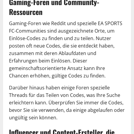
Gaming-Foren und Community-
Ressourcen
Gaming-Foren wie Reddit und spezielle EA SPORTS
FC-Communities sind ausgezeichnete Orte, um
Einlöse-Codes zu finden und zu teilen. Nutzer
posten oft neue Codes, die sie entdeckt haben,
zusammen mit deren Ablaufdaten und
Erfahrungen beim Einlösen. Dieser
gemeinschaftsorientierte Ansatz kann Ihre
Chancen erhöhen, gültige Codes zu finden.
Darüber hinaus haben einige Foren spezielle
Threads für das Teilen von Codes, was Ihre Suche
erleichtern kann. Überprüfen Sie immer die Codes,
bevor Sie sie verwenden, da einige abgelaufen oder
ungültig sein können.
Influencer und Content-Ersteller, die