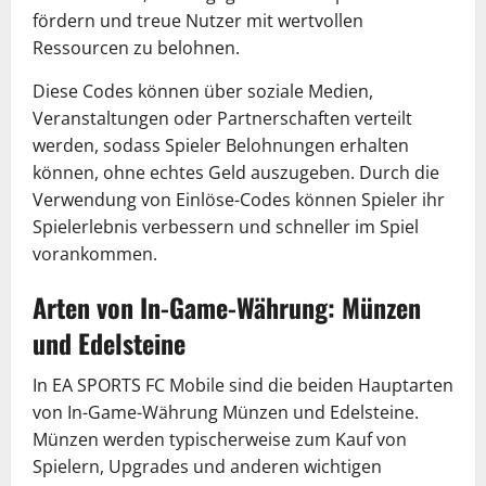
fördern und treue Nutzer mit wertvollen
Ressourcen zu belohnen.
Diese Codes können über soziale Medien,
Veranstaltungen oder Partnerschaften verteilt
werden, sodass Spieler Belohnungen erhalten
können, ohne echtes Geld auszugeben. Durch die
Verwendung von Einlöse-Codes können Spieler ihr
Spielerlebnis verbessern und schneller im Spiel
vorankommen.
Arten von In-Game-Währung: Münzen
und Edelsteine
In EA SPORTS FC Mobile sind die beiden Hauptarten
von In-Game-Währung Münzen und Edelsteine.
Münzen werden typischerweise zum Kauf von
Spielern, Upgrades und anderen wichtigen