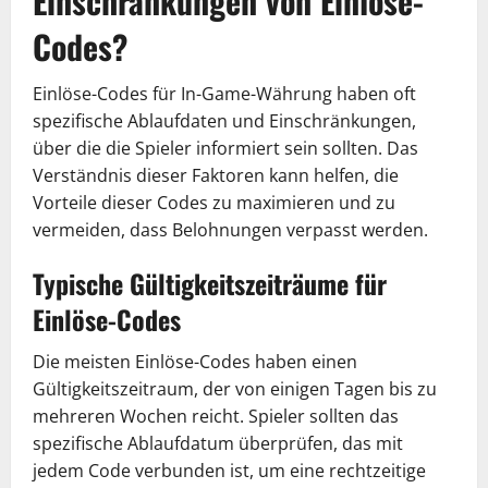
Einschränkungen von Einlöse-
Codes?
Einlöse-Codes für In-Game-Währung haben oft
spezifische Ablaufdaten und Einschränkungen,
über die die Spieler informiert sein sollten. Das
Verständnis dieser Faktoren kann helfen, die
Vorteile dieser Codes zu maximieren und zu
vermeiden, dass Belohnungen verpasst werden.
Typische Gültigkeitszeiträume für
Einlöse-Codes
Die meisten Einlöse-Codes haben einen
Gültigkeitszeitraum, der von einigen Tagen bis zu
mehreren Wochen reicht. Spieler sollten das
spezifische Ablaufdatum überprüfen, das mit
jedem Code verbunden ist, um eine rechtzeitige