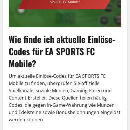
Wie finde ich aktuelle Einlöse-
Codes für EA SPORTS FC
Mobile?
Um aktuelle Einlöse-Codes für EA SPORTS FC
Mobile zu finden, überprüfen Sie offizielle
Spielkanäle, soziale Medien, Gaming-Foren und
Content-Ersteller. Diese Quellen teilen häufig
Codes, die gegen In-Game-Währung wie Münzen
und Edelsteine sowie Bonusbelohnungen eingelöst
werden können.