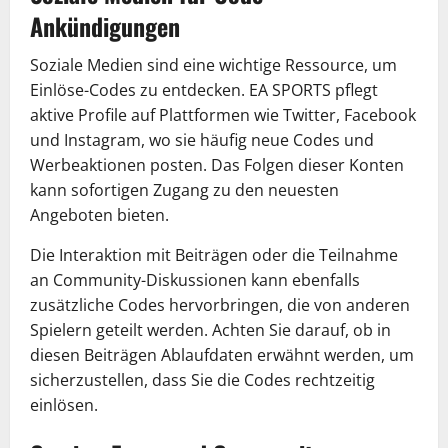
Ankündigungen
Soziale Medien sind eine wichtige Ressource, um
Einlöse-Codes zu entdecken. EA SPORTS pflegt
aktive Profile auf Plattformen wie Twitter, Facebook
und Instagram, wo sie häufig neue Codes und
Werbeaktionen posten. Das Folgen dieser Konten
kann sofortigen Zugang zu den neuesten
Angeboten bieten.
Die Interaktion mit Beiträgen oder die Teilnahme
an Community-Diskussionen kann ebenfalls
zusätzliche Codes hervorbringen, die von anderen
Spielern geteilt werden. Achten Sie darauf, ob in
diesen Beiträgen Ablaufdaten erwähnt werden, um
sicherzustellen, dass Sie die Codes rechtzeitig
einlösen.