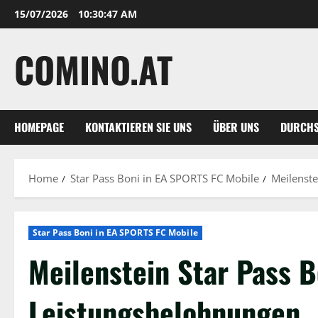
Skip
15/07/2026
10:30:48 AM
to
content
COMINO.AT
HOMEPAGE
KONTAKTIEREN SIE UNS
ÜBER UNS
DURCH
Home
Star Pass Boni in EA SPORTS FC Mobile
Meilenste
Star Pass Boni in EA SPORTS FC Mobile
Meilenstein Star Pass B
Leistungsbelohnungen,